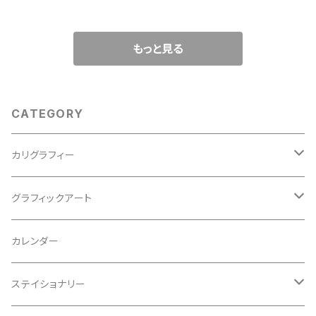
もっと見る
CATEGORY
カリグラフィー
西尾真紀
グラフィックアート
松石樹泉
ポスター
カレンダー
松石博幸
松石博幸
ステイショナリー