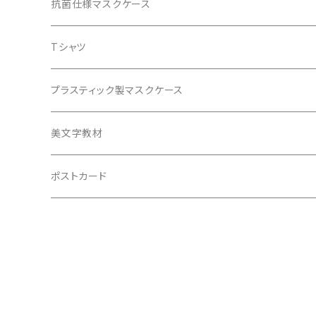
エアクリーンペーパー商品
抗菌仕様マスクケース
レターセット
Tシャツ
ブックカバー
プラスティック製マスクケース
美文字教材
ポストカード