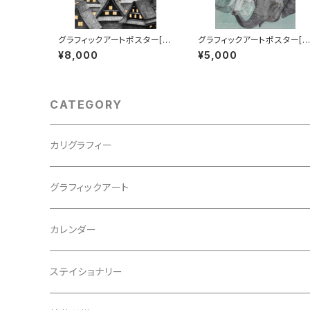
グラフィックアートポスター[Tr
グラフィックアートポスター[F
iangular roofed homes]
uture of mass extinction
¥8,000
¥5,000
B2サイズ
B2サイズ
CATEGORY
カリグラフィー
西尾真紀
グラフィックアート
松石樹泉
ポスター
カレンダー
松石博幸
松石博幸
ステイショナリー