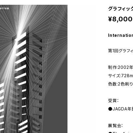
グラフィックア
¥8,000
Internatio
第1回グラフ
制作:2002
サイズ:728m
色数:2色刷
受賞：
●JAGDA年
展覧会：