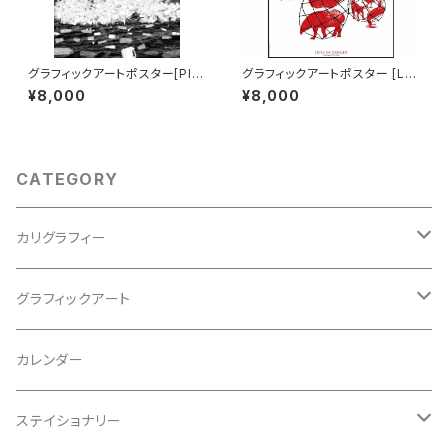
グラフィックアートポスター[Pla
グラフィックアートポスター [Liv
stic Garbage Island] B2サイ
es in Danger] B1サイズ
¥8,000
¥8,000
ズ
CATEGORY
カリグラフィー
西尾真紀
グラフィックアート
松石樹泉
ポスター
カレンダー
松石博幸
松石博幸
ステイショナリー