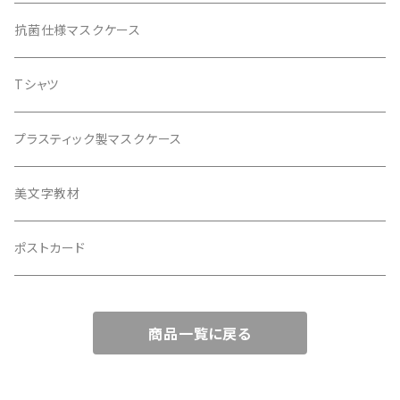
エアクリーンペーパー商品
抗菌仕様マスクケース
レターセット
Tシャツ
ブックカバー
プラスティック製マスクケース
美文字教材
ポストカード
商品一覧に戻る