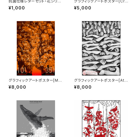
抗菌仕様レターセット・花シリー
グラフィックアートポスター[Cry
ズ「桜」封筒5枚＋レター5枚入り
in’ Horns] B2サイズ
¥1,000
¥5,000
グラフィックアートポスター[Mel
グラフィックアートポスター[Ato
t-Through Accidents ] B2サ
mic Bomb Aftermath] B1サ
¥8,000
¥8,000
イズ
イズ