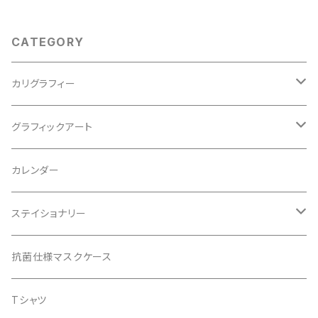
CATEGORY
カリグラフィー
西尾真紀
グラフィックアート
松石樹泉
ポスター
カレンダー
松石博幸
松石博幸
ステイショナリー
エアクリーンペーパー商品
抗菌仕様マスクケース
レターセット
Tシャツ