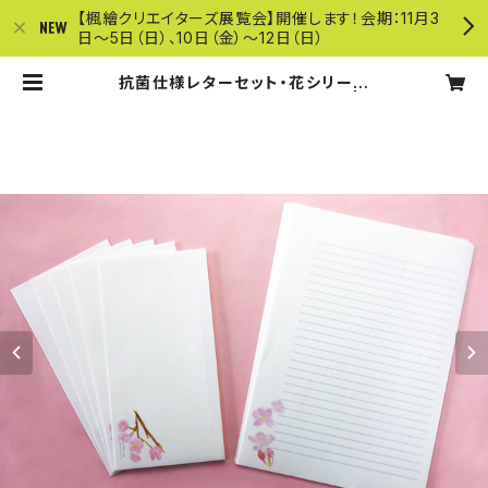
【楓繪クリエイターズ展覧会】開催します！会期：11月3
日〜5日（日）、10日（金）〜12日（日）
抗菌仕様レターセット・花シリーズ
「桜」封筒10枚＋レター10枚入り | ク
リエイターズショップ楓繪