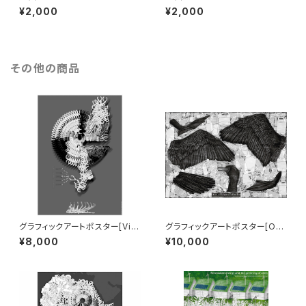
ズ「椿」封筒10枚＋レター10枚
ズ「紫陽花」封筒10枚＋レター1
¥2,000
¥2,000
入り
0枚入り
その他の商品
グラフィックアートポスター[Viru
グラフィックアートポスター[Oc
s02] B1サイズ
ean Plastics Pollution / Se
¥8,000
¥10,000
abird] B1サイズ