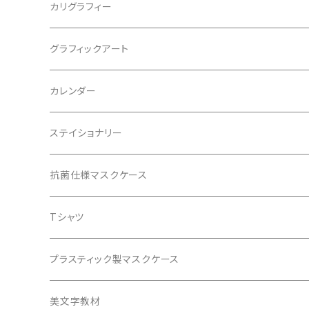
カリグラフィー
西尾真紀
グラフィックアート
松石樹泉
ポスター
カレンダー
松石博幸
松石博幸
ステイショナリー
エアクリーンペーパー商品
抗菌仕様マスクケース
レターセット
Tシャツ
ブックカバー
プラスティック製マスクケース
美文字教材