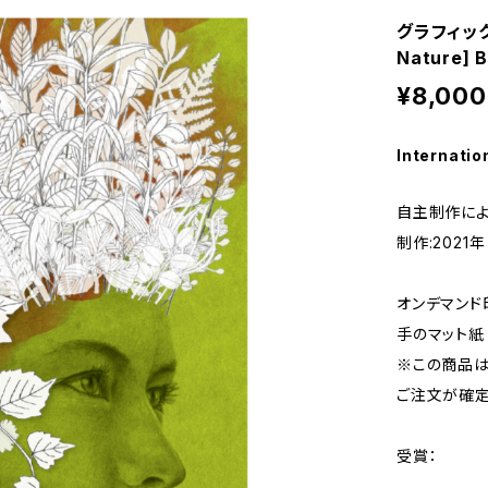
グラフィック
Nature]
¥8,000
Internatio
自主制作に
制作:2021年
オンデマンド
手のマット紙
※この商品は
ご注文が確定
受賞：