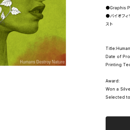
●Graphis 
●バイオフィ
スト
Title:Huma
Date of Pr
Printing T
Award:
Won a Silv
Selected to