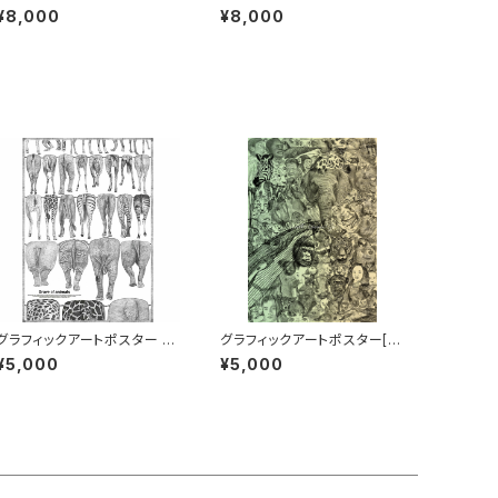
INK] B1サイズ
niversal Design] B1サイズ
¥8,000
¥8,000
グラフィックアートポスター [G
グラフィックアートポスター[E
rave of animals] B2サイズ
arth’s Diverse Life] B2サ
¥5,000
¥5,000
イズ